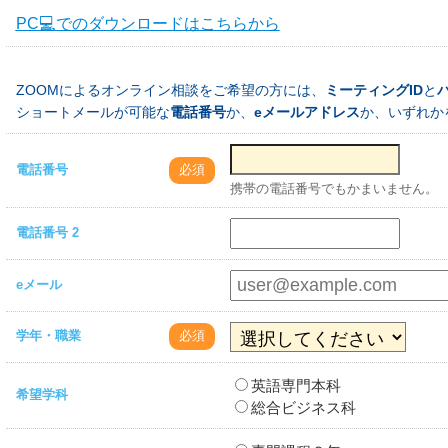
PC💻でのダウンロードはこちらから
ZOOMによるオンライン相談をご希望の方には、
ミーティングID
と
ショートメールが可能な
電話番号
か、
eメールアドレス
か、いずれか
電話番号
必須
携帯の電話番号でもかまいません。
電話番号 2
eメール
学年・職業
必須
英語専門本科
希望学科
総合ビジネス科