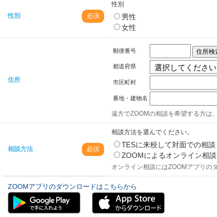
性別
性別
必須
男性
女性
郵便番号
住所検
都道府県
住所
市区町村
番地・建物名
遠方でZOOMの相談を希望する方は
相談方法を選んでください。
TESに来校して対面での相談
相談方法
必須
ZOOMによるオンライン相談
オンライン相談にはZOOMアプリの
ZOOMアプリのダウンロードはこちらから