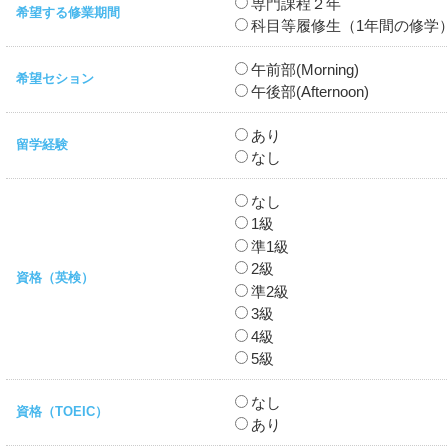
専門課程２年
希望する修業期間
科目等履修生（1年間の修学
午前部(Morning)
希望セション
午後部(Afternoon)
あり
留学経験
なし
なし
1級
準1級
2級
資格（英検）
準2級
3級
4級
5級
なし
資格（TOEIC）
あり