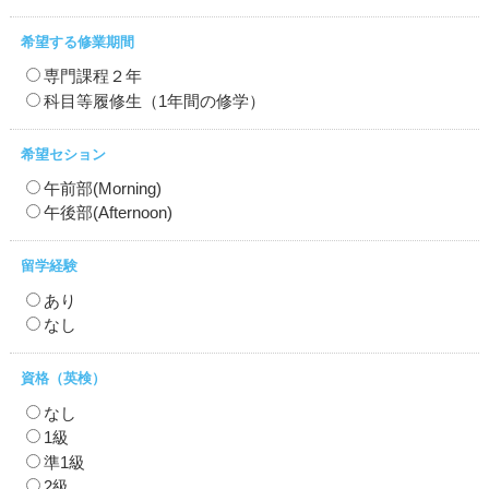
希望する修業期間
専門課程２年
科目等履修生（1年間の修学）
希望セション
午前部(Morning)
午後部(Afternoon)
留学経験
あり
なし
資格（英検）
なし
1級
準1級
2級