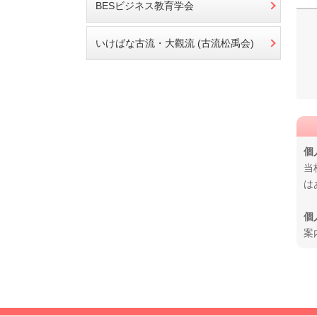
BESビジネス教育学会
いけばな古流・大觀流 (古流松禹会)
個
当
は
個
案