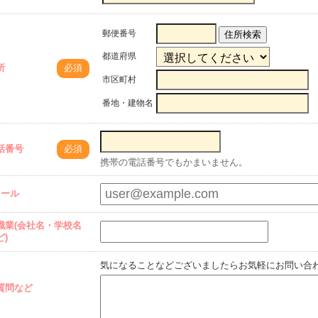
郵便番号
住所検索
都道府県
所
必須
市区町村
番地・建物名
話番号
必須
携帯の電話番号でもかまいません。
メール
職業(会社名・学校名
ど)
気になることなどございましたらお気軽にお問い合
質問など