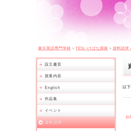
東京英語専門学校
>
TESいけばな講座
>
資料請求
設立趣旨
授業内容
以下
English
作品集
イベント
お
資料請求