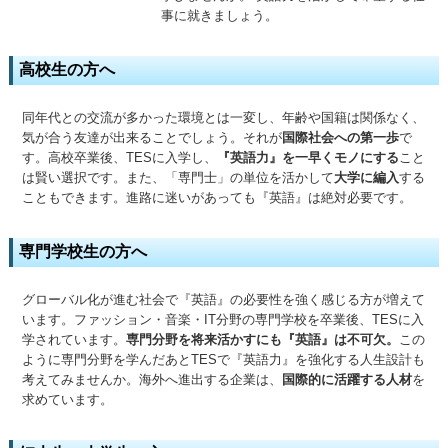
事に就きましょう。
高校生の方へ
同年代との交流が多かった環境とは一変し、年齢や国籍は関係なく、
気が合う友達が出来ることでしょう。それが
国際社会への第一歩
で
す。高校卒業後、TESに入学し、
『英語力』を一早くモノにする
こと
は賢い選択です。また、「専門士」の単位を活かして
大学に編入
する
こともできます。進路に迷いがあっても『英語』は絶対必要です。
専門学校生の方へ
グローバル化が進む社会で『英語』の必要性を強く感じる方が増えて
います。ファッション・音楽・IT分野の専門学校を卒業後、TESに入
学されています。
専門分野を将来活かすにも『英語』は不可欠。
この
ように専門分野を学んだあとTESで『英語力』を強化する人生設計も
考えてみませんか。海外へ進出する企業は、
国際的に活躍する人材
を
求めています。