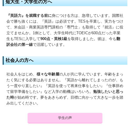
短大生・大学生の方へ
『英語力』を就職する前に
身につける方は、急増しています。国際社
会で勝ち抜くには、『英語』は必須です。TESを卒業し、実力をつけ
て、米会話・商業英語専門課程の「専門士」も取得して『就活』に役
立てませんか。1例として、大学生時代にTOEICが600点だった卒業
生もTESに入学して
900点・英検1級
を取得しました。彼は、今も
翻
訳会社の第一線
で活躍しています。
社会人の方へ
社会人をはじめ、
様々な年齢層
の人が共に学んでいます。年齢をまっ
たく気にする必要はありません。『英語から離れてしまったのが、も
う一度やり直したい』『英語を使って将来仕事をしたい』『仕事辞め
て留学準備をしたい』など入学の動機はいろいろ。
勉強したいと思っ
た時
が始め時です。夢をあきらめず、目標に向かって大きな一歩を踏
み出してください。
学生の声