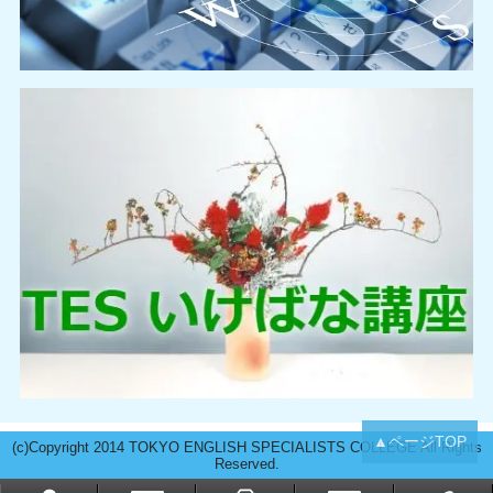
▲ページTOP
(c)Copyright 2014 TOKYO ENGLISH SPECIALISTS COLLEGE All Rights
Reserved.