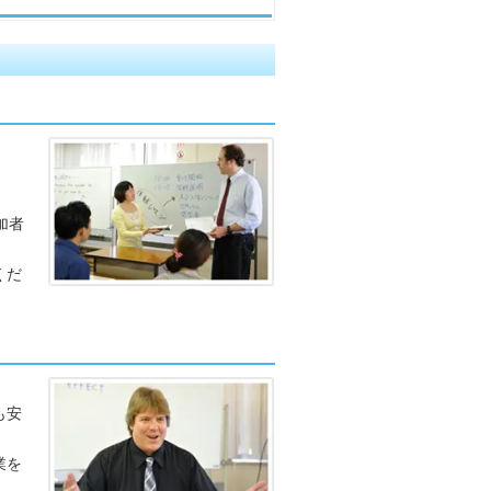
加者
くだ
も安
業を