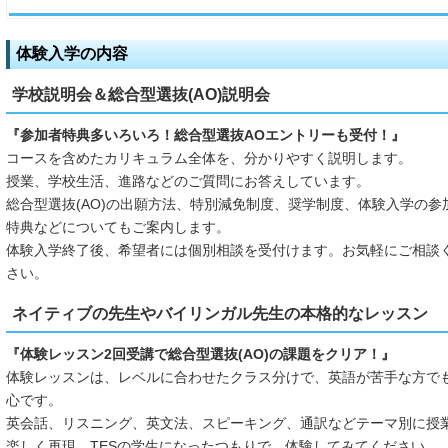
体験入学の内容
学校説明会＆総合型選抜(AO)説明会
『参加者特典多いろいろ！総合型選抜AOエントリーも受付！』
コースを含めたカリキュラム全体を、分かりやすく説明します。
授業、学校生活、進路などのご質問にお答えしています。
総合型選抜(AO)の出願方法、特別減免制度、奨学制度、体験入学の参
特典などについてもご案内します。
体験入学終了後、希望者には個別相談を受付けます。お気軽にご相談
さい。
ネイティブの先生やバイリンガル先生の本格的なレッスン
『体験レッスン2回受講で総合型選抜(AO)の課題をクリア！』
体験レッスンは、レベルに合わせたクラス分けで、英語が苦手な方で
心です。
英会話、リスニング、英文法、スピーキング、通訳などテーマ別に授
楽しく再現、TESの学生になったつもりで、体験してみてください。