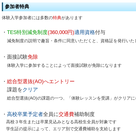
参加者特典
体験入学参加者には多数の
特典
があります
・
TES特別減免制度
(360,000円)
適用資格
付与
減免制度の説明で趣旨・条件に同意いただくと、資格証を発行いた
・面接試験
免除
体験入学に参加することによって面接試験が免除になります
・
総合型選抜(AO
)へエントリー
課題を
クリア
総合型選抜(AO)の課題の一つ、「体験レッスンを受講」がクリアに
・
高校卒業予定者
全員に
交通費
補助制度
高校３年生または卒業見込みとなる高校生全員が対象です
学生証の提示によって、エリア別で交通費補助を支給します