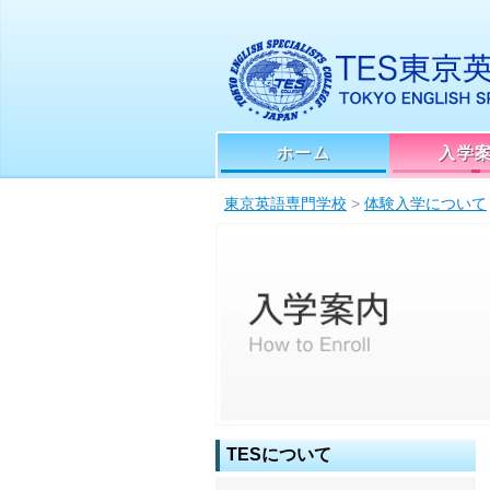
ホーム
入学
東京英語専門学校
>
体験入学について
TESについて