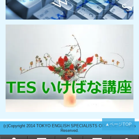
▲ページTOP
(c)Copyright 2014 TOKYO ENGLISH SPECIALISTS COLLEGE All Rights
Reserved.