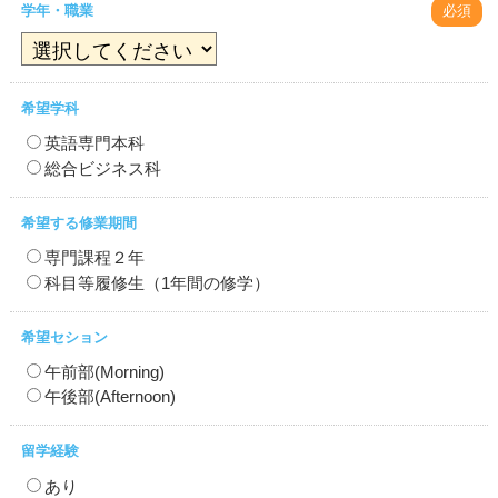
学年・職業
必須
希望学科
英語専門本科
総合ビジネス科
希望する修業期間
専門課程２年
科目等履修生（1年間の修学）
希望セション
午前部(Morning)
午後部(Afternoon)
留学経験
あり