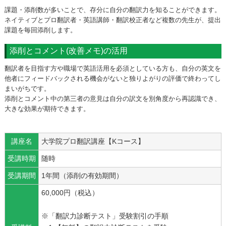
課題・添削数が多いことで、存分に自分の翻訳力を知ることができます。
ネイティブとプロ翻訳者・英語講師・翻訳校正者など複数の先生が、提出
課題を毎回添削します。
添削とコメント(改善メモ)の活用
翻訳者を目指す方や職場で英語活用を必須としている方も、自分の英文を
他者にフィードバックされる機会がないと独りよがりの評価で終わってし
まいがちです。
添削とコメント中の第三者の意見は自分の訳文を別角度から再認識でき、
大きな効果が期待できます。
講座名
大学院プロ翻訳講座【Kコース】
受講時期
随時
受講期間
1年間（添削の有効期間）
60,000円（税込）
※「翻訳力診断テスト」受験割引の手順