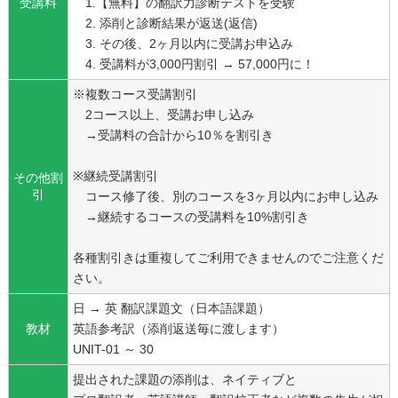
受講料
1.【無料】の翻訳力診断テストを受験
2. 添削と診断結果が返送(返信)
3. その後、2ヶ月以内に受講お申込み
4. 受講料が3,000円割引 → 57,000円に！
※複数コース受講割引
2コース以上、受講お申し込み
→受講料の合計から10％を割引き
※継続受講割引
その他割
引
コース修了後、別のコースを3ヶ月以内にお申し込み
→継続するコースの受講料を10%割引き
各種割引きは重複してご利用できませんのでご注意くだ
さい。
日 → 英 翻訳課題文（日本語課題）
教材
英語参考訳（添削返送毎に渡します）
UNIT-01 ～ 30
提出された課題の添削は、ネイティブと