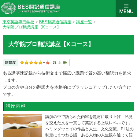
東京英語専門学校
>
BES翻訳通信講座
>
講座一覧
>
大学院プロ翻訳講座【Kコース】
大学院プロ翻訳講座【Kコース】
ある講演速記録から技術文まで幅広い課題で質の高い翻訳力を追求
します。
プロの方や自分の翻訳力を本格的にブラッシュアップしたい方向け
です。
講座内容
講演の中で語られた内容を題材に取り上げ、私見
を交えた文を一貫して英訳する上級レベルです。
ヘミングウェイの作品と人生、文化交流、PL法の
制定にまつわる話、ある人物の人生観を通じて語