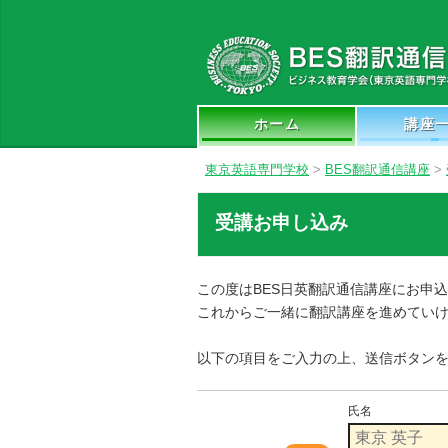
ホーム
講座
東京英語専門学校
>
BES翻訳通信講座
>
受講お申し込み
この度はBES日英翻訳通信講座にお申
これからご一緒に翻訳講座を進めてい
以下の項目をご入力の上、送信ボタン
氏名