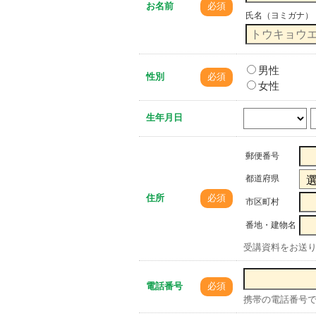
お名前
必須
氏名（ヨミガナ）
男性
性別
必須
女性
生年月日
郵便番号
都道府県
住所
必須
市区町村
番地・建物名
受講資料をお送
電話番号
必須
携帯の電話番号