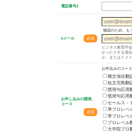
電話番号2
確認のため、も
eメール
必須
ビジネス教育学
かったりする場合が
か、またはドメ
お申込みのコー
構文強化翻
短文完熟翻
慣用句応用
慣用句応用
お申し込みの講座、
セールス・
コース
準プロレベ
必須
準プロレベ
プロレベル
大学院プロ