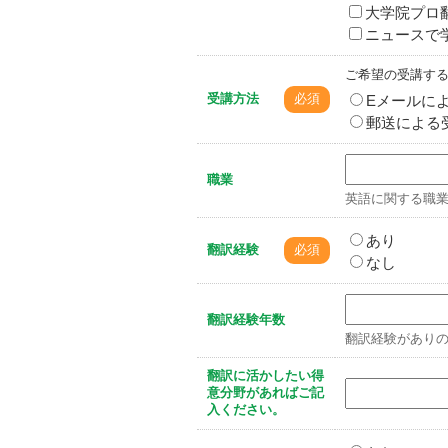
大学院プロ
ニュースで
ご希望の受講す
受講方法
必須
Eメールに
郵送による
職業
英語に関する職
あり
翻訳経験
必須
なし
翻訳経験年数
翻訳経験があり
翻訳に活かしたい得
意分野があればご記
入ください。