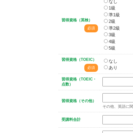
なし
1級
準1級
習得資格（英検）
2級
準2級
必須
3級
4級
5級
習得資格（TOEIC）
なし
あり
必須
習得資格（TOEIC・
点数）
習得資格（その他）
その他、英語に
受講料合計