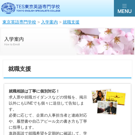
東京英語専門学校
>
入学案内
>
就職支援
就職支援
就職相談は丁寧に個別対応！
求人票や就職ガイダンスなどの情報を、掲示
以外にもLINEでも個々に送信して告知しま
す。
必要に応じて、企業の人事担当者と連絡対応
や、履歴書や自己アピール文の書き方も丁寧
に指導します。
進路面談で就職希望を定期的に確認して、学