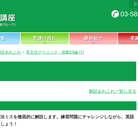
お
03-58
一覧
受講の流れ
講師紹介
受
翻訳あれこれ
>
英文法クリニック 助動詞編 (1)
翻訳あれこれ一覧に戻る
文法ミスを徹底的に解説します。練習問題にチャレンジしながら、英語
ましょう！