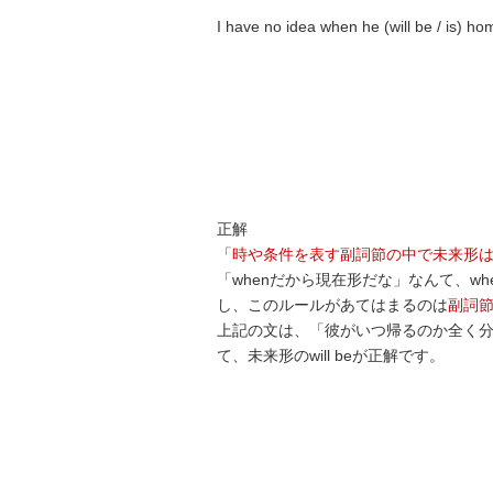
I have no idea when he (will be / is) ho
正解
「
時や条件を表す副詞節の中で未来形
「whenだから現在形だな」なんて、w
し、このルールがあてはまるのは
副詞
上記の文は、「彼がいつ帰るのか全く分
て、未来形のwill beが正解です。