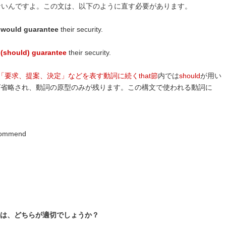
dは使えないんですよ。この文は、以下のように直す必要があります。
t
would guarantee
their security.
t
(should) guarantee
their security.
「要求、提案、決定」などを表す動詞に続くthat節
内では
should
が用い
ば省略され、動詞の原型のみが残ります。この構文で使われる動詞に
ommend
制は、どちらが適切でしょうか？