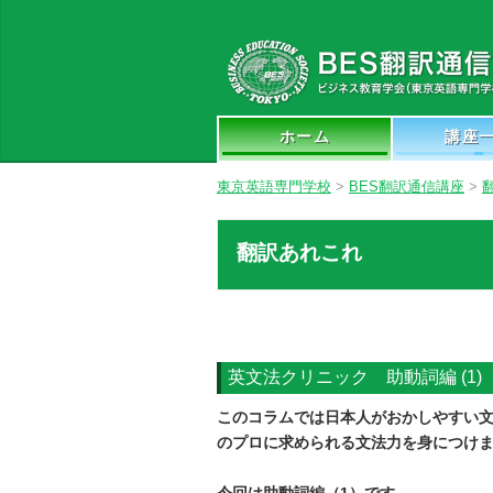
ホーム
講座
東京英語専門学校
>
BES翻訳通信講座
>
翻訳あれこれ
英文法クリニック 助動詞編 (1)
このコラムでは日本人がおかしやすい
のプロに求められる文法力を身につけ
今回は助動詞編（1）です。