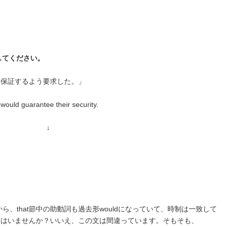
してください。
を保証するよう要求した。」
ould guarantee their security.
↓
文だから、that節中の助動詞も過去形wouldになっていて、時制は一致して
方はいませんか？いいえ、この文は間違っています。そもそも、